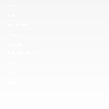
Jeep
Fechar
BYD
Volkswagen
Toyota
Hyundai
Principais links
Início
Estoque
Empresa
Contato
Favoritos