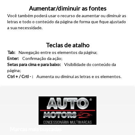
Aumentar/diminuir as fontes
Você também poderá usar o recurso de aumentar ou diminuir as
letras e todo o conteúdo da página de forma que fique ajustado
a sua necessidade.
Teclas de atalho
Tab:
Navegação entre os elementos da página;
Enter:
Confirmação da ação;
Setas para cima e para baixo:
Visibilidade do conteúdo da
página;
Ctrl + / Crtl - :
Aumenta ou diminui as letras e os elementos.
Tamanho do texto
Para aumentar ou diminuir a fonte em nosso site, utilize os
atalhos Ctrl+ (para aumentar) e Ctrl- (para diminuir) no seu
teclado.
Marcas mais buscadas