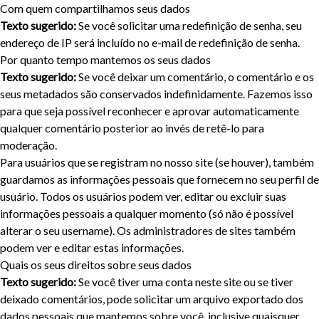
Com quem compartilhamos seus dados
Tamanho do texto
Texto sugerido:
Se você solicitar uma redefinição de senha, seu
endereço de IP será incluído no e-mail de redefinição de senha.
Por quanto tempo mantemos os seus dados
Para aumentar ou diminuir a fonte em nosso site, utilize os
Texto sugerido:
Se você deixar um comentário, o comentário e os
atalhos Ctrl+ (para aumentar) e Ctrl- (para diminuir) no seu
seus metadados são conservados indefinidamente. Fazemos isso
teclado.
para que seja possível reconhecer e aprovar automaticamente
qualquer comentário posterior ao invés de retê-lo para
moderação.
Fechar
Para usuários que se registram no nosso site (se houver), também
guardamos as informações pessoais que fornecem no seu perfil de
usuário. Todos os usuários podem ver, editar ou excluir suas
informações pessoais a qualquer momento (só não é possível
alterar o seu username). Os administradores de sites também
podem ver e editar estas informações.
Quais os seus direitos sobre seus dados
Texto sugerido:
Se você tiver uma conta neste site ou se tiver
deixado comentários, pode solicitar um arquivo exportado dos
dados pessoais que mantemos sobre você, inclusive quaisquer