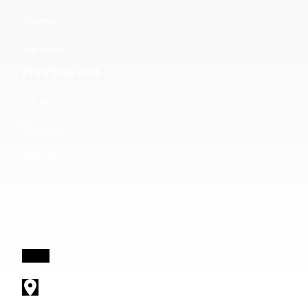
Toyota
Hyundai
Principais links
Início
Estoque
Empresa
Contato
Favoritos
Mídias sociais
Av. Brasil, 2900 - Brasil, Uberlândia-MG