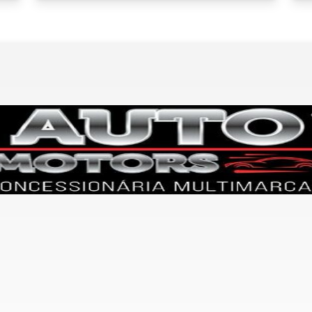
entar ou diminuir a fonte em nosso site, utilize os atalhos Ctrl+ (
) e Ctrl- (para diminuir) no seu teclado.