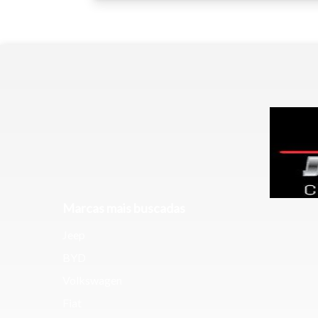
Para aum
aumentar
Marcas mais buscadas
Jeep
BYD
Volkswagen
Fiat