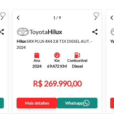
1 / 9
Toyota
Hilux
Hilux
SRX PLUS 4X4 2.8 TDI DIESEL AUT. -
Ya
2024
Ano
Km
Combustível
2024
69.472 KM
Diesel
R$ 269.990,00
Mais detalhes
Whatsapp
o do texto