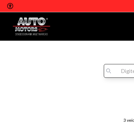
3 veí