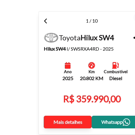
1 / 10
Toyota
Hilux SW4
Hilux SW4
I/ SWSRXA4RD - 2025
Ano
Km
Combustível
2025
20.802 KM
Diesel
R$ 359.990,00
Mais detalhes
Whatsapp
Tamanh