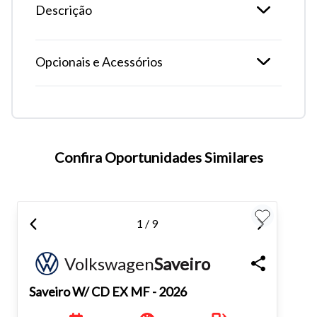
Descrição
Opcionais e Acessórios
Confira Oportunidades Similares
1 / 9
Tamanho do texto
Volkswagen
Saveiro
Para aumentar ou diminuir a fonte em nosso site, utilize os
Saveiro
W/ CD EX MF - 2026
atalhos Ctrl+ (para aumentar) e Ctrl- (para diminuir) no seu