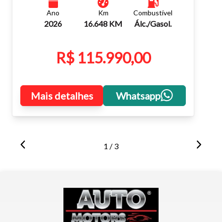
teclado.
Ano
Km
Combustível
2026
16.648 KM
Álc./Gasol.
Fechar
R$ 115.990,00
Mais detalhes
Whatsapp
1 / 3