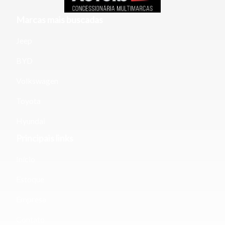
Marcas mais buscadas
Jeep
BYD
Volkswagen
Toyota
Hyundai
Principais links
Início
Estoque
Empresa
Contato