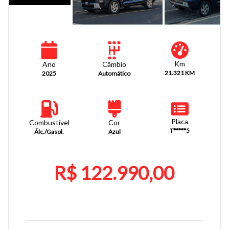
Km
Câmbio
Ano
21.321 KM
Automático
2025
Placa
Combustível
Cor
T*****5
Álc./Gasol.
Azul
R$ 122.990,00